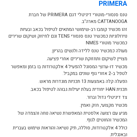
PRIMERA
טנס סנסורי-מוטורי דיגיטלי דגם PRIMERA של חברת
CATTANOOGA מארה"ב.
זהו מכשיר קומבו רב-שימושי המתאים לטיפול בכאב ובעיות
נוירולוגיות כמכשיר טנס סנסורי TENS וגם לחיזוק ושיקום שרירים
כמכשיר מוטורי NMES
מעולה כמכשיר טנס ללידה ולנשים בהריון.
מצויין לשיקום ותחזוקת שרירים אחרי פציעה.
מכשיר דו-ערוצי המסוגל להפעיל 4 אלקטרודות בו בזמן ומאפשר
לטפל ב-2 אזורי גוף שונים במקביל.
הפעלה קלה באמצעות 13 תכניות מוגדרות מראש.
תכנית HAN יחודית בעלת יעילות גבוהה לטיפול בכאב.
צד דיגיטלי גדול וברור.
מכשיר מקצועי, חזק ואמין.
מגיע עם רצועה אלסטית המאפשרת נשיאה נוחה והצמדה של
המכשיר והחוטים לגוף.
כולל 4 אלקטרודות, סוללה, תיק נשיאה והוראות שימוש בעברית
ובאנגלית.