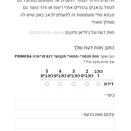
חודשים חזרתי לעצמי. לפעמים אני משתמש במכשיר גם
לטפל בכאבים ברגליים אחרי ריצות או חדר כושר. גם
סבתא שלי משתמשת זה לפעמים לכאב באגן שיש לה.
מומלץ מאוד!
חוות דעת של
ג'וליאן סיטבון
(פורסם ב 03/03/2019)
כתוב חוות דעת שלך
הנך סוקר:
טנס סנסורי-מוטורי מקצועי דגם פרימרה PRIMERA
איך תדרג מוצר זה?
*
כוכב
2
3
4
5
1
כוכבים
כוכבים
כוכבים
כוכבים
דירוג
כינוי
סיכום חוות הדעת