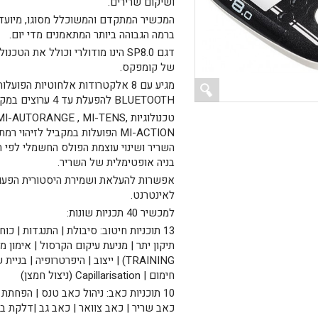
ושיקום שרירים.
המכשיר המתקדם והמשוכלל מסוגו, מיועד
ברמה הגבוהה ביותר המתאמנים מדי יום.
דגם SP8.0 הינו מודולרי וכולל את הט
של קומפקס.
מגיע עם 8 אלקטרודות אלחוטיות הפוע
BLUETOOTH להפעלת עד 4 ערוצים במקביל
טכנולוגיות -AUTORANGE , MI-TENS
MI-ACTION הפועלות במקביל לזיהוי 
השריר ושינוי עוצמת הפולס החשמלי לפי
בניה אופטימלית של השריר.
אפשרות להעלאת ושמירת היסטורית הפעו
לאינטרנט.
למכשיר 40 תכניות שונות:
13 תוכניות חיטוב: סיבולת | התנגדות | כו
TRAINING) | ייצוב | היפרטרופיה | בניי
חימום | Capillarisation (ניצול חמצן)
10 תוכניות כאב: ניהול כאב טנס | הפחתת
כאב שריר | כאב צוואר | כאב גב |דלקת בג