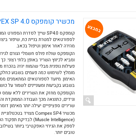
מכשיר קומפקס COMPEX SP 4.0
במבצע
קומפקס SP4.0 שייך לסדרת הספורט 
לספורטאים למטרת בניית כח, שיפור ביצו
מהירה לאחר אימון וטיפול בכאב.
הקומפקס שולח פולס חשמלי הגורם לגירו
ומביא לכיווץ השריר באופן בלתי רצוני. כ
פעילות גופנית מבלי שהמוח יהיה בהכרח מ
מומלץ לשימוש כמה פעמים בשבוע כחלק 
האימון.
מיועד לספורטאים המתאמנים מס
בשבוע בקביעות ומעוניינים לשמור על כושר
הקומפקס מחזק את השרירים ללא עומס ע
וגידים, כתוצאה מכך העבודה הממוקדת והל
שרירים ספציפיים יעילה יותר מאימון דומה
(Muscle Intelligence) לבדיקת ת
לספק את הגירוי האפקטיבי ביותר בשילוב נ
טובים יותר.