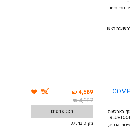
.
ק יותר מהציפיות מסוג DURALUX עם גומי תפור
למשענת ראש.
4,589 ₪
4,667 ₪
הצג פרטים
וף באמצעות
מק"ט 37542
יסוי והרפיה,