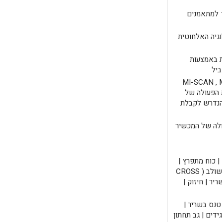
 למתאמנים
כנולוגיה האלחוטית
לות באמצעות
MI-SCAN , MI,
רמת הפעולה של
 הנדרש לקבלת
לה של המכשיר
ח | כוח מתפרץ |
תיקון יתר | מניעת עיקום הקרסול | אימון משולב ( CROSS
ת שריר | חיזוק |
 טנס בשריר |
ידים | גב תחתון