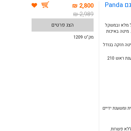
Pan
2,800 ₪
2,989 ₪
הצג פרטים
ל מלא ובמשקל
ת חברת Habys מפולין. מיטה באיכות
מק"ט 1209
טה חזקה בגודל
אורך ללא משענת ראש 180 ס"מ, עם משענת ראש 210
ת ומשענת ידיים
רת HABYS באיכות ללא פשרות.