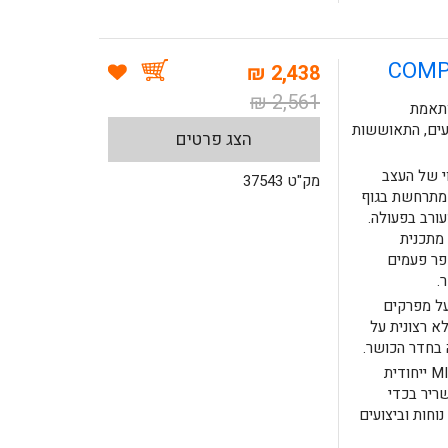
2,438 ₪
2,561 ₪
המותאמת
עים, התאוששות
הצג פרטים
י של העצב
מק"ט 37543
ך מתרחשת בגוף
עורב בפעולה.
מתכנית
פר פעמים
.
ל מפרקים
א רצונית על
 בחדר הכושר.
מכשיר Compex SP4 מצויד בטכנולוגיית MI ייחודית
פקוד השריר בכדי
וחות וביצועים