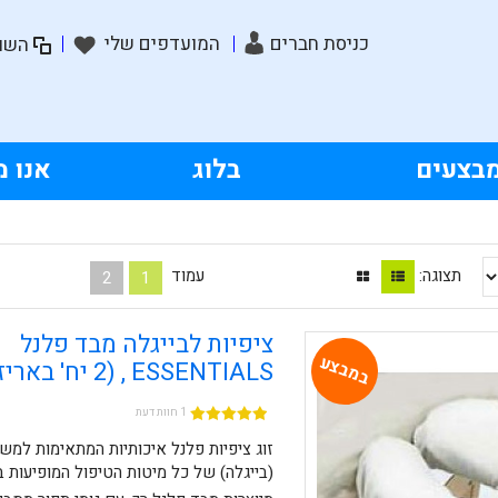
כניסת חברים
המועדפים שלי
השוו
בצעים
בלוג
אנו מ
תצוגה:
עמוד
2
1
ציפיות לבייגלה מבד פלנל
במבצע
ESSENTIALS , (2 יח' באריזה)
1 חוות דעת
זוג ציפיות פלנל איכותיות המתאימות למ
(בייגלה) של כל מיטות הטיפול המופיעות 