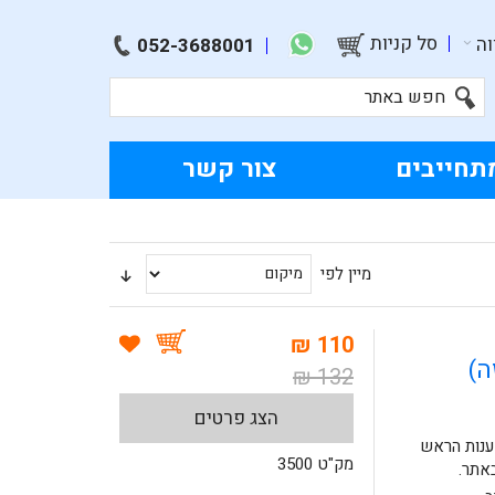
סל קניות
ה
052-3688001
תחייבים
צור קשר
מיין לפי
110 ₪
132 ₪
הצג פרטים
שענות הראש
מק"ט 3500
באתר.