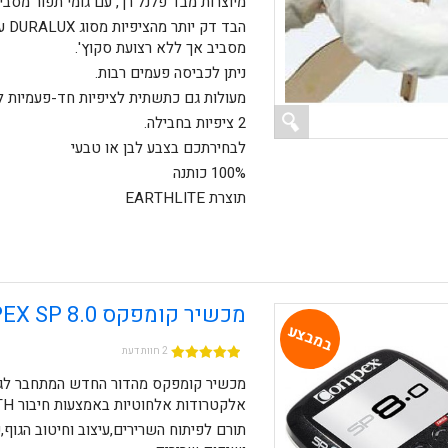
מיוצרות מבד פלנל רך, עם גומי תפור מסביב
הבד ד
מסביב אך ללא רצועת סקוץ'.
ניתן לכביסה פעמים רבות.
מעולות גם כתשתית לציפיות חד-פעמיות 
2 ציפיות בחבילה.
לבחירתכם בצבע לבן או טבעי
100% כותנה
תוצרת EARTHLITE
מכשיר קומפקס COMPEX SP 8.0
במבצע
2 חוות דעת
מכשיר קומפקס מהדור החדש המתחבר לג
אלקטרודות אלחוטיות באמצעות חיבור BLUETOOTH.
תורם לפיתוח השרירים,עיצוב וחיטוב הגוף,ע