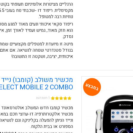
הרגליים מצינורות אלומיניום תעופתי בקוטר
נוחיות רבה למטופל.
הוא חזק מאוד, גמיש ועמיד לאורך זמן, אינ
נסדק.
מיטה זו מיועדת למטפלים מקצועיים שמ
בגודל סטנדרטי שנוחה לנשיאה. אם אתם
איכותית, יציבה, ושקטה זו התשובה!
מכשיר משולב (קומבו) נייד
במבצע
ELECT MOBILE 2 COMBO
1 חוות דעת
מכשיר קומבו חדש המשלב אולטרסאונד ע
מכשיר אלקטרותרפיה דו-ערוצי חכם במאר
ונייד הניתן להפעלה בקליניקה וגם לנשיא
הספורט או בבית הלקוח.