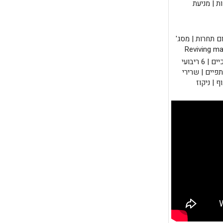
דות | מניעת
ם תחרות | מסג'
10 תוכניות כושר: חיטוב הזרוע | חיזוק הירכיים | 6 ריבועי
תפיים | שרירי
 | ניקוז