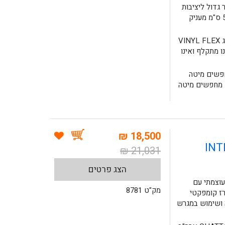
 גדול ליציבות
מקסימלית. ריפוד דו -שכבתי נוח בעובי 5.5 ס"מ מעניק
ריפוד סקאי איכותי ונעים מאוד למגע מסוג VINYL FLEX
ו מתקלף ואינו
חפשים מיטה
 מחפשים מיטה
18,500 ₪
INT
21,031 ₪
הצג פרטים
וצמתי עם
מק"ט 8781
ז קומפקטי
ה ושימוש במגרש