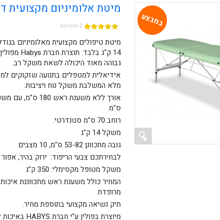
מיטת אלומיניום מקצועית דגם da
במבצע
2 חוות דעת
מיטת טיפולים מקצועית מאלומיניום בגוד
14 ק"ג בלבד. תוצר
גבוהה מאוד היכולה לשאת משקל רב.
אידיאלית למטפלים בתנועה שזקוקים למי
מלא המשלבת משקל נוח ויציבות.
ס"מ.
רוחב 70 ס"מ סטנדרטי.
משקל 14 ק"ג
גובה מתכוונן 53-82 ס"מ, 10 מצבים
לבחירתכם צבעי הריפוד: ירוק בהיר, אפור
משקל מטופל מקסימלי: 350 ק"ג
המחיר כולל משענת ראש מתכווננת איכותי
מרופדת
תיק נשיאה מקצועי בתוספת מחיר.
מיוצרת בפולין ע"י חב