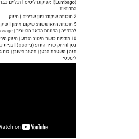
(Lumbago)| אפיקונדליטיס | רגליים כב
התכווצות
2 תוכניות שיקום: ניוון שרירים | חיזוק
5 תוכניות התאוששות: שיקום אימון | שיקו
להרפייה | הפחתת הכאב מהשריר | Reviving massage
בטן |חיזוק שריר הזרוע (בייספס) | בניית כ
חזה | השטחת הבטן | חיטוב הישבן | כוח גוף
לימפטי