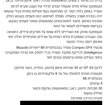
בניית כח, שיפור ביצועים, התאוששות מהירה לאחר אימון וטיפול בכאב.
הקומפקס שולח פולס חשמלי הגורם לגירוי של העצב ומביא לכיווץ
השריר באופן בלתי רצוני. כך מתרחשת בגוף פעילות גופנית מבלי שהמוח
יהיה בהכרח מעורב בפעולה. מומלץ לשימוש כמה פעמים בשבוע כחלק
מתכנית האימון.
מיועד לספורטאים המתאמנים מספר פעמים בשבוע
בקביעות ומעוניינים לשמור על כושר.
הקומפקס מחזק את השרירים ללא עומס על מפרקים וגידים, כתוצאה
מכך העבודה הממוקדת והלא רצונית על שרירים ספציפיים יעילה יותר
מאימון דומה בחדר הכושר.
מכשיר Compex SP4 מצויד בטכנולוגיית MI ייחודית (Muscle
Intelligence) לבדיקת תפקוד השריר בכדי לספק את הגירוי האפקטיבי
ביותר בשילוב נוחות וביצועים טובים יותר.
לדגם SP 4.0 יש 30 תוכניות אימון (חיטוב, הרפייה, כושר וחיזוק)
תקשורת חוטית להפעלה של עד 8 אלקטרודות בו בזמן.
טכנולוגיית MI
4 ערוצים
30 תוכניות: חיטוב, כאב, התאוששות, שיקום וכושר.
סוללה נטענת
חוברת הדרכה מפורטת