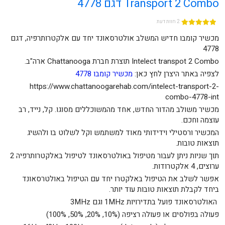
Transport 2 Combo דגם 4778
2 חוות דעת
מכשיר קומבו חדיש המשלב אולטרסאונד יחד עם אלקטרותרפיה, דגם
4778
Intelect transpot 2 Combo תוצרת חברת Chattanooga ארה"ב.
לצפיה באתר היצרן לחץ כאן:
מכשיר קומבו 4778
https://www.chattanoogarehab.com/intelect-transport-2-
combo-4778-int
מכשיר משולב מהדור החדש, אחד מהמשוכללים מסוגו. קל, נייד, רב
עוצמה וחכם.
המכשיר ורסטילי וידידותי מאוד למשתמש וקל לשלוט בו ולהשיג
תוצאות טובות.
תוך שניות ניתן לעבור מטיפול באולטרסאונד לטיפול באלקטרותרפיה 2
ערוצים, 4 אלקטרודות.
אפשר לשלב את הטיפול באלקטרו יחד עם הטיפול באולטרסאונד
ביחד לקבלת תוצאות טובות עוד יותר.
האולטרסאונד פועל בתדירויות 1MHz וגם 3MHz
פעולה בפולסים או פעולה רציפה (10%, 20%, 50%, 100%)