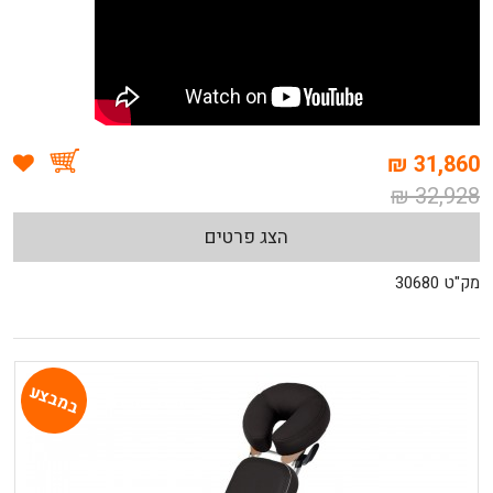
31,860 ₪
32,928 ₪
הצג פרטים
מק"ט 30680
במבצע