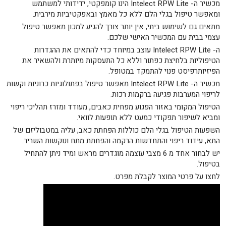
מכשיר ה- Intelect RPW Lite הינו קומפקטי, ידידותי למשתמש
ומאפשר טיפול בגלי הלם ללא כל מאמץ ובאפקטיביות מירבית.
מתאים גם לשימוש ביתי, אין יותר צורך להגיע למכון מאפשר טיפול
עצמי בבית עם המכשיר האישי שלכם.
ה- Intelect RPW Lite עוצב במיוחד כדי להתאים את ההגדרות
הטיפוליות בלחיצת כפתור וללא כל התעסקות מיותרת ולהשאיר את
הפיזיותרפיסט פנוי להתמקד במטופל.
מכשיר ה- Intelect RPW Lite מאפשר טיפול בפתולוגיות כרוניות וקשות
לריפוי המערבות פגיעה ברקמות רכות.
הטיפול המקומי באזור הפגוע מפחית כאבים, מעודד ומזרז תהליכי ריפוי
ומביא לשיפור תפקודי כמעט ללא תופעות לוואי.
השפעות הטיפול בגלי הלם כוללות הפחתת כאב, עליה במטבוליזם של
התא, עידוד ריפוי והתחדשות הרקמה והפחתת מתח ונוקשות השריר.
יש לבחור אחד מ 6 מצבי עוצמה מוגדרים מראש ומיד ניתן להתחיל
בטיפול.
לחצו על פרטי המוצר לקבלת מפרט.