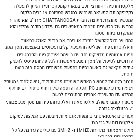
אלקטרותרפיה דו-ערוצי חכם במארז קומפקטי ונייד הניתן להפעלה
בקליניקה וגם לנשיאה ושימוש במגרש הספורט או בבית הלקוח.
המכשיר מתוצרת מתוצרת חברת CHATTANOOGA ארה"ב הוא מהדור
החדש של מכשירים חכמים המאפשרים גם עידכון תוכנה עתידי והוא
המתקדם ביותר מסוגו.
המכשיר יכול להפעיל בנפרד או ביחד את מודול האולטרסאונד
והאלקטרותרפיה. השליטה והתפעול קלים ופשוטים באמצעות מסך מגע.
מפות אנטומיות מדוייקות יחד עם רשימת אינדיקציות והפרמטרים
הדרושים לטיפול על מסך המגע מאפשרות לכל פיזיותרפיסט להעניק
טיפול מקצועי גם כאשר נסיונו בתפעול מכשירים מהסוג הזה מועט
יחסית.
חיבור בלוטות' למחשב מאפשר שמירת פרוטוקולים, גישה למידע מטופל
ויצוא המידע למחשב PC והפקה והדפסה של דוחות טיפול וגם שיתוף
המידע עם מכשירים אחרים המחוברים לרשת.
מכשיר קומבו משולב אולטרסאונד ואלקטרותרפיה עם מסך מגע צבעוני
"7 ברזולוציה גבוהה.
תפריטים אינטואיטיביים ומפות אנטומיות מובנות עם המלצות למיקום
אלקטרודות על גבי הצג.
אולטראסאונד בתדירות 1MHZ ו- 3MHZ עם שליטה נרחבת על כל
הפרמטרים דרך הצג.