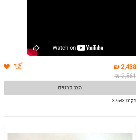
2,438 ₪
2,561 ₪
הצג פרטים
מק"ט 37543