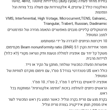
בחירת מחזור פעולה (duty cycle) בתדירויות 16Hz, 48Hz, 100Hz
האלקטרו כולל 2 ערוצים, 4 אלקטרודות עם פעולה בכל צורות הגל
הנפוצות:
,VMS, Interferential, High Votage, Microcurrent,TENS, Galvanic,
Triangular, Trabert, Russian, Diadinamic
פרוטוקולים קליניים מובנים מאפשרים התאמה מהירה של הפרמטרים
למצב המטופל.
10 זיכרונות הניתנים להגדרה על ידי המשתמש.
חוסר אחידות הקרן Beam nonuniformity ratio (BNR) 5:1 מקסימום.
משקל קל יחד עם אופציה לסוללה נטענת ותיק נשיאה מקורי (לא כלול)
לניידות מרבית.
אפשרות הפעלה כמכשיר שולחני, מותקן על הקיר או נייד.
כולל ראש US סטנדרטי בגודל 5 סמ"ר, עם חימום מוקדם לנוחיות של
המטופל.
אופציה לראשים בגדלים 1 סמ''ר, 2 סמ''ר, 10 סמ''ר.
הראשים ניתנים להחלפה בזכות "חתימה אלקטרונית'' המותקנת בכל
ראש.
בקרת מגע עם נורית בקרה וצליל. כאשר המגע בין ראש המכשיר לעור
אינו מספק תנתן אידיקציה בצורת נורית וצליל.