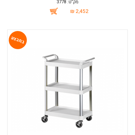
מק"ט: 3778
2,452 ₪
במבצע