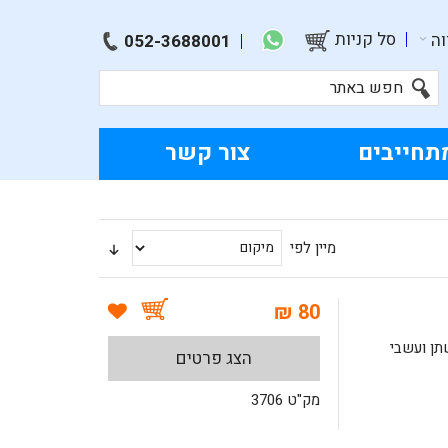
סל קניות
ה
052-3688001
תחייבים
צור קשר
מיין לפי
80 ₪
תן ועשבי
הצג פרטים
מק"ט 3706