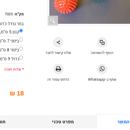
מק"ט:
7035
בחר גודל כדור
קטן 5 ס"מ, ירוק
בינוני 7 ס"מ, צהוב
בינוני 8 ס"מ, כחול
הוסף להשוואה
שלח קישור לחבר
גדול 9 ס"מ, צהוב זוהר
* שדות חובה
שתף ב-Whatsapp
הדפס עמוד זה
18 ₪
המוצר
מפרט טכני
חוו