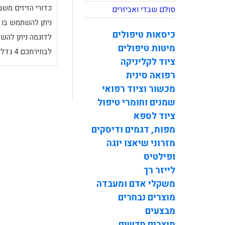
כדורי הזיזים משמ
סולם שבדי ואביזרים
ניתן להשתמש בו ג
כיסאות טיפולים
לדוגמה ניתן להשע
מיטות טיפולים
לבחירתכם 4 גדלים שונים נא לחצו על פרטי המוצר לבחירת גודל וצבע
ציוד לקליניקה
רפואה סינית
מכשור וציוד רפואי
שמנים וחומרי טיפול
ציוד לספא
מפות, דגמים ודיסקים
מזרוני שיאצו יוגה
ופילטיס
לייזר רך
משקלי אדם ומעבדה
מוצרים נבחרים
מבצעים
מוצרים חדשים