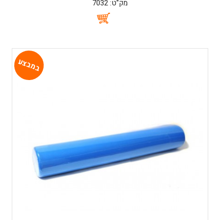
מק"ט: 7032
במבצע